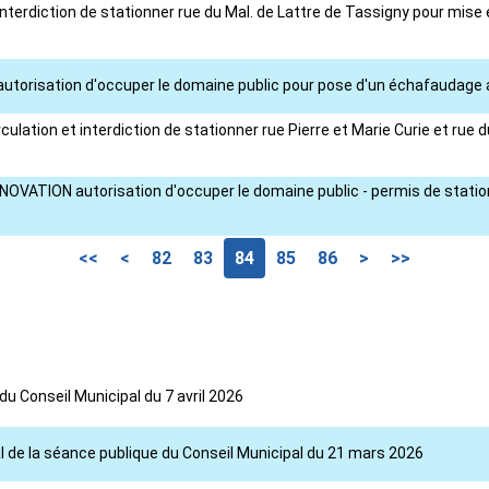
terdiction de stationner rue du Mal. de Lattre de Tassigny pour mise en
torisation d'occuper le domaine public pour pose d'un échafaudage au d
rculation et interdiction de stationner rue Pierre et Marie Curie et ru
ENOVATION autorisation d'occuper le domaine public - permis de stati
<<
<
82
83
84
85
86
>
>>
du Conseil Municipal du 7 avril 2026
l de la séance publique du Conseil Municipal du 21 mars 2026