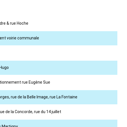
ndre & rue Hoche
ment voirie communale
 Hugo
tationnement rue Eugène Sue
rges, rue de la Belle Image, rue La Fontaine
e de la Concorde, rue du 14 juillet
s Martigny