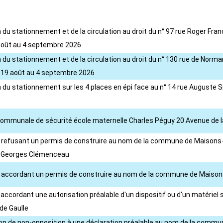
 du stationnement et de la circulation au droit du n° 97 rue Roger F
août au 4 septembre 2026
 du stationnement et de la circulation au droit du n° 130 rue de Nor
 19 août au 4 septembre 2026
 du stationnement sur les 4 places en épi face au n° 14 rue Auguste S
 communale de sécurité école maternelle Charles Péguy 20 Avenue de l
té refusant un permis de construire au nom de la commune de Maisons-A
ue Georges Clémenceau
té accordant un permis de construire au nom de la commune de Maisons
té accordant une autorisation préalable d'un dispositif ou d'un matér
de Gaulle
sion de non-opposition à une déclaration préalable au nom de la commu