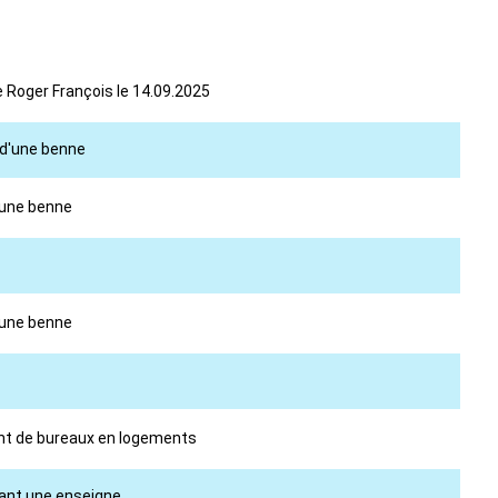
 Roger François le 14.09.2025
e d'une benne
d'une benne
d'une benne
ment de bureaux en logements
rtant une enseigne