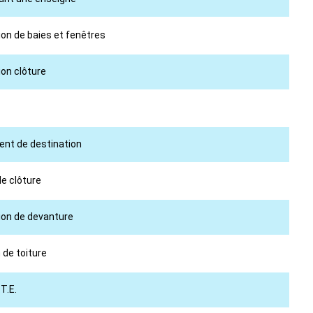
ion de baies et fenêtres
ion clôture
ment de destination
de clôture
tion de devanture
 de toiture
T.E.