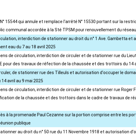
° 15544 qui annule et remplace l'arrêté N° 15530 portant sur la restricti
blic communal accordée à la Sté TPSM pour renouvellement du réseau 
irculation, interdiction de stationner au droit du n° 1 Ave. Gambetta e
nt eau du 7 au 18 avril 2025
ens de circulation, interdiction de circuler et de stationner rue du Lie
our des travaux de réfection de la chaussée et des trottoirs du 14 a
circuler, de stationner rue des Tilleuls et autorisation d'occuper le 
 14 avril au 9 mai 2025
ens de circulation, interdiction de circuler et de stationner rue Roger
cation de la chaussée et des trottoirs dans le cadre de travaux de
cès à la promenade Paul Cezanne sur la portion comprise entre les port
 réunion publique
stationner au droit du n° 50 rue du 11 Novembre 1918 et autorisation 