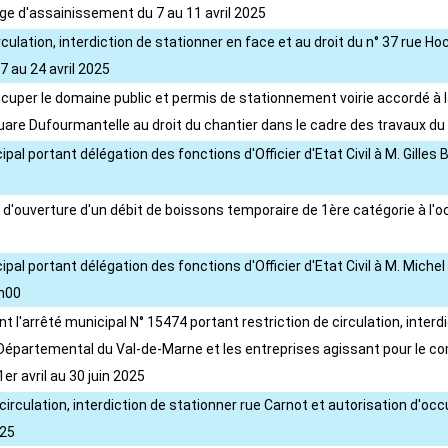
ge d'assainissement du 7 au 11 avril 2025
rculation, interdiction de stationner en face et au droit du n° 37 rue 
 au 24 avril 2025
occuper le domaine public et permis de stationnement voirie accordé 
quare Dufourmantelle au droit du chantier dans le cadre des travaux du
al portant délégation des fonctions d'Officier d'Etat Civil à M. Gilles
n d'ouverture d'un débit de boissons temporaire de 1ère catégorie à l
ipal portant délégation des fonctions d'Officier d'Etat Civil à M. Mic
1h00
t l'arrêté municipal N° 15474 portant restriction de circulation, interd
Départemental du Val-de-Marne et les entreprises agissant pour le c
r avril au 30 juin 2025
a circulation, interdiction de stationner rue Carnot et autorisation d
025